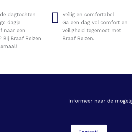
nde dagtochten
Veilig en comfortabel
ige dagje
Ga een dag vol comfort en
f naar een
veiligheid tegemoet met
? Bij Braaf Reizen
Braaf Reizen.
lemaal!
Informeer naar de mogeli
Contact