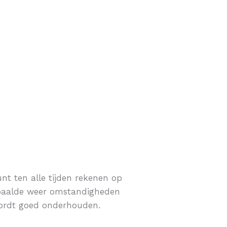
onden safari
kunt ten alle tijden rekenen op
epaalde weer omstandigheden
wordt goed onderhouden.