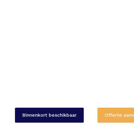
Groningen
Kom een gezellig dagje weg naar Groningen met 
Ontdek deze mooie stad in het noorden. Tijdens d
hele middag lang de tijd om de stad te ontdekken
kunt u lekker gaan shoppen, de bezienswaardigh
lekker eten.
Dagtocht
Nederland
Binnenkort beschikbaar
Offerte aan