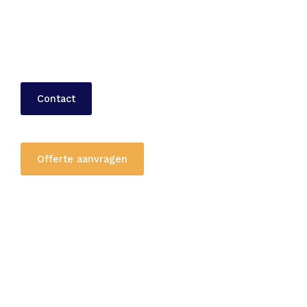
Tochten door heel Nederland
Geen achterliggende kosten
Contact
Offerte aanvragen