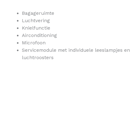
Bagageruimte
Luchtvering
Knielfunctie
Airconditioning
Microfoon
Servicemodule met individuele leeslampjes en
luchtroosters
Koffiebar
Toilet
Flatscreen beeldschermen
Dvd-speler
Koelkast
Tafeltjes met bekerhouders
Verstelbare rugleuningen
Verstelbare voetensteunen
Veiligheidsgordels op iedere stoel