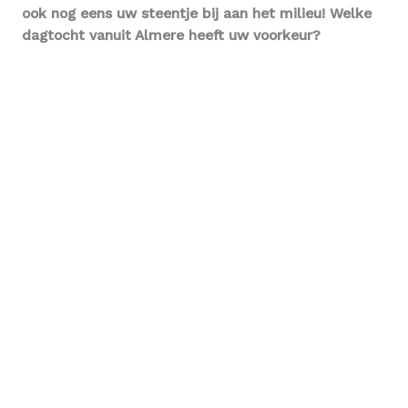
ook nog eens uw steentje bij aan het milieu! Welke
dagtocht vanuit Almere heeft uw voorkeur?
Geen verborgen kosten
Denkt u een leuk familie-uitje naar Volendam te
boeken, komen er achteraf nog verborgen kosten
tevoorschijn. Dit is iets waar u natuurlijk niet op zit
te wachten. Braaf Reizen zorgt ervoor dat u een
duidelijk overzicht krijgt van het totale
kostenplaatje.Hierdoor heeft u niet te maken met
extra kosten achteraf, maar bent u wel een hoop
kostbare herinneringen rijker.
Veiligheid staat voorop